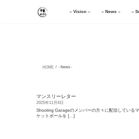
コ
ナ
ン
ビ
– Vision –
– News –
– S
テ
ゲ
ン
ー
ツ
シ
へ
ョ
ス
ン
キ
に
ッ
移
プ
動
HOME
- News -
マンスリーレター
2025年11月4日
Shooting Garageのメンバーの方々に配信し
ケットボールを […]