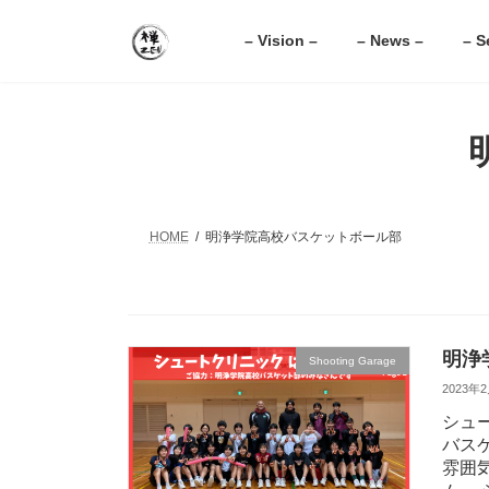
コ
ナ
ン
ビ
– Vision –
– News –
– S
テ
ゲ
ン
ー
ツ
シ
へ
ョ
ス
ン
キ
に
ッ
移
プ
動
HOME
明浄学院高校バスケットボール部
明浄
Shooting Garage
2023年
シュ
バス
雰囲